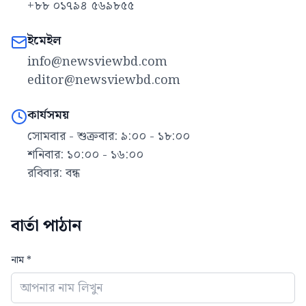
+৮৮ ০১৭৯৪ ৫৬৯৮৫৫
ইমেইল
info@newsviewbd.com
editor@newsviewbd.com
কার্যসময়
সোমবার - শুক্রবার: ৯:০০ - ১৮:০০
শনিবার: ১০:০০ - ১৬:০০
রবিবার: বন্ধ
বার্তা পাঠান
নাম *