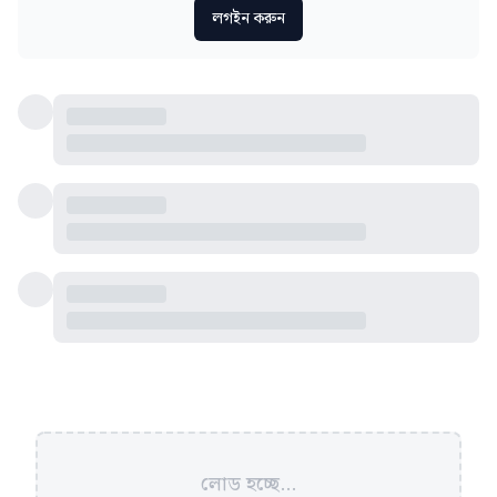
লগইন করুন
লোড হচ্ছে...