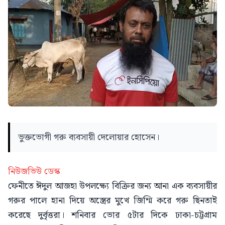
ভুক্তভোগী গরু ব্যবসায়ী দেলোয়ার হোসেন।
নিউজভিউ ডেস্ক
ফেনীতে ঈদুল আজহা উপলক্ষ্যে বিক্রির জন্য আনা এক ব্যবসায়ীর
গরুর পালে হানা দিয়ে অস্ত্রের মুখে জিম্মি করে গরু ছিনতাই
করেছে দুর্বৃত্তরা। শনিবার ভোর ৫টার দিকে ঢাকা-চট্টগ্রাম