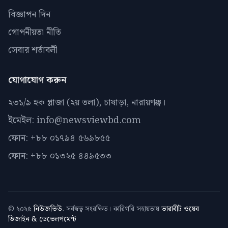
বিজ্ঞাপন দিন
গোপনীয়তা নীতি
সেবার শর্তাবলী
যোগাযোগ করুন
২৩১/৯ হক প্লাজা (২য় তলা), চাষাড়া, নারায়ণঞ্জ।
ইমেইল: info@newsviewbd.com
ফোন: +৮৮ ০১৭৯৪ ৫৬৯৮৫৫
ফোন: +৮৮ ০১৩২৫ ৪৪৯৫৩৩
© ২০২৫
নিউজভিউ
. সর্বস্বত্ব সংরক্ষিত। কারিগরি সহায়তায়
ভারাবীট ওয়েব
ডিজাইন & ডেভেলপমেন্ট