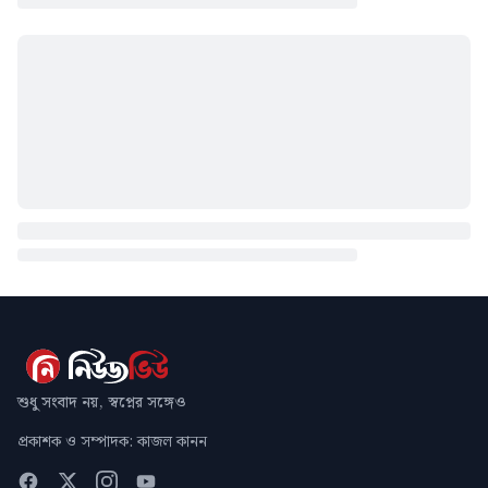
শুধু সংবাদ নয়, স্বপ্নের সঙ্গেও
প্রকাশক ও সম্পাদক: কাজল কানন