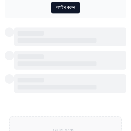
লগইন করুন
লোড হচ্ছে...