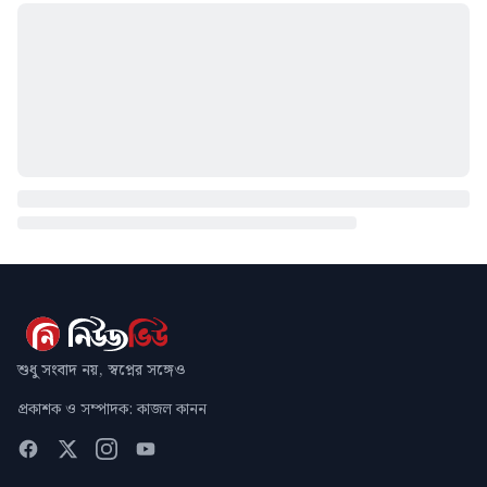
শুধু সংবাদ নয়, স্বপ্নের সঙ্গেও
প্রকাশক ও সম্পাদক: কাজল কানন