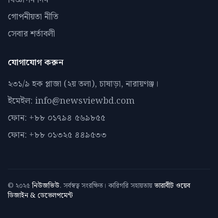
গোপনীয়তা নীতি
সেবার শর্তাবলী
যোগাযোগ করুন
২৩১/৯ হক প্লাজা (২য় তলা), চাষাড়া, নারায়ণঞ্জ।
ইমেইল: info@newsviewbd.com
ফোন: +৮৮ ০১৭৯৪ ৫৬৯৮৫৫
ফোন: +৮৮ ০১৩২৫ ৪৪৯৫৩৩
© ২০২৫
নিউজভিউ
. সর্বস্বত্ব সংরক্ষিত। কারিগরি সহায়তায়
ভারাবীট ওয়েব
ডিজাইন & ডেভেলপমেন্ট