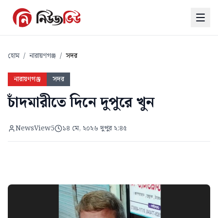
হোম
/
নারায়ণগঞ্জ
/
সদর
নারায়ণগঞ্জ
সদর
চাঁদমারীতে দিনে দুপুরে খুন
NewsView5
১৪ মে, ২০২৬ দুপুর ২:৪৫