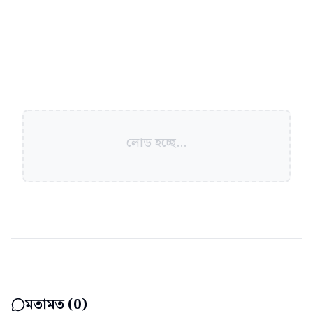
লোড হচ্ছে...
মতামত (
0
)