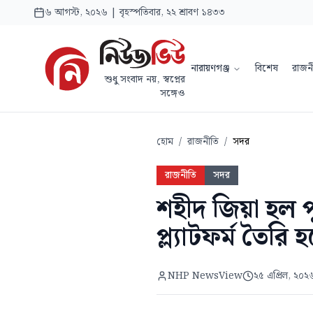
৬ আগস্ট, ২০২৬ | বৃহস্পতিবার, ২২ শ্রাবণ ১৪৩৩
নারায়ণগঞ্জ
বিশেষ
রাজন
শুধু সংবাদ নয়, স্বপ্নের
সঙ্গেও
হোম
/
রাজনীতি
/
সদর
রাজনীতি
সদর
শহীদ জিয়া হল পু
প্ল্যাটফর্ম তৈরি
NHP NewsView
২৫ এপ্রিল, ২০২