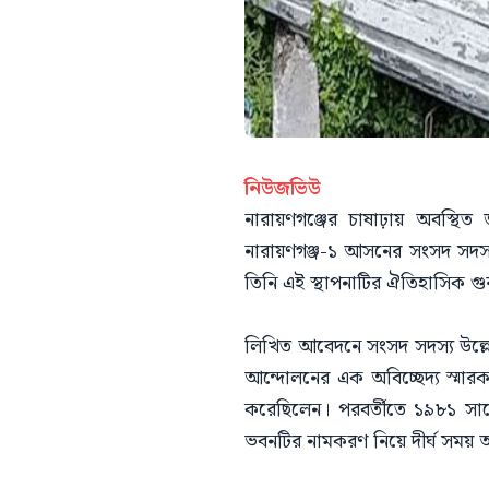
নিউজভিউ
নারায়ণগঞ্জের চাষাঢ়ায় অবস্থি
নারায়ণগঞ্জ-১ আসনের সংসদ সদস্য মু
তিনি এই স্থাপনাটির ঐতিহাসিক গুরুত
লিখিত আবেদনে সংসদ সদস্য উল্লে
আন্দোলনের এক অবিচ্ছেদ্য স্মারক। 
করেছিলেন। পরবর্তীতে ১৯৮১ সালের
ভবনটির নামকরণ নিয়ে দীর্ঘ সময়