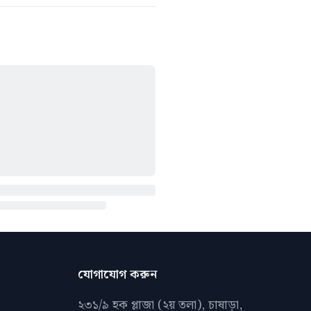
যোগাযোগ করুন
২৩১/৯ হক প্লাজা (২য় তলা), চাষাড়া,