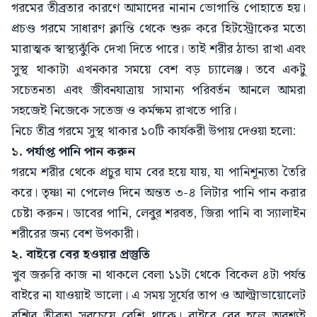
গরমের তীব্রতার কারণে আমাদের নানান ভোগান্তি পোহাতে হয়।
প্রচণ্ড গরমে সাধারণ ক্লান্তি থেকে শুরু করে হিটস্ট্রোকের মতো
মারাত্মক স্বাস্থ্যঝুঁকি দেখা দিতে পারে। তাই শরীর ঠান্ডা রাখা এবং
সুস্থ থাকাটা এখনকার সময়ে বেশ বড় চ্যালেঞ্জ। তবে একটু
সচেতনতা এবং জীবনযাত্রায় সামান্য পরিবর্তন আনলে আমরা
সহজেই নিজেকে সতেজ ও কর্মক্ষম রাখতে পারি।
নিচে তীব্র গরমে সুস্থ থাকার ১০টি কার্যকরী উপায় দেওয়া হলো:
১. পর্যাপ্ত পানি পান করুন
গরমে শরীর থেকে প্রচুর ঘাম বের হয়ে যায়, যা পানিশূন্যতা তৈরি
করে। তৃষ্ণা না পেলেও দিনে অন্তত ৩-৪ লিটার পানি পান করার
চেষ্টা করুন। ডাবের পানি, লেবুর শরবত, জিরা পানি বা স্যালাইন
শরীরের জন্য বেশ উপকারী।
২. বাইরে বের হওয়ার প্রস্তুতি
খুব জরুরি কাজ না থাকলে বেলা ১১টা থেকে বিকেল ৪টা পর্যন্ত
বাইরে না যাওয়াই ভালো। এ সময় সূর্যের তাপ ও আল্ট্রাভায়োলেট
রশ্মির তীব্রতা সবচেয়ে বেশি থাকে। বাইরে বের হলে অবশ্যই