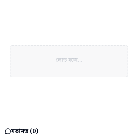
লোড হচ্ছে...
মতামত (
0
)