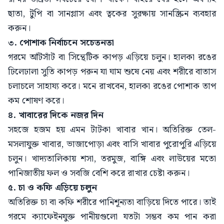
ছাতা, টুপি বা সানগ্লাস এবং ত্বকের সুরক্ষায় সানস্ক্রিন ব্যবহার
করুন।
৩. পোশাক নির্বাচনে সচেতনতা
গরমে আঁটসাঁট বা সিন্থেটিক কাপড় এড়িয়ে চলুন। হালকা রঙের
ঢিলেঢালা সুতি কাপড় পরুন যা ঘাম শুষে নেয় এবং শরীরে বাতাস
চলাচলে সাহায্য করে। মনে রাখবেন, হালকা রঙের পোশাক তাপ
কম শোষণ করে।
৪. খাবারের দিকে নজর দিন
সহজে হজম হয় এমন টাটকা খাবার খান। অতিরিক্ত তেল-
মসলাযুক্ত খাবার, ভাজাপোড়া এবং বাসি খাবার পুরোপুরি এড়িয়ে
চলুন। খাদ্যতালিকায় শসা, তরমুজ, বাঙ্গি এবং লাউয়ের মতো
পানিজাতীয় ফল ও সবজি বেশি করে রাখার চেষ্টা করুন।
৫. চা ও কফি এড়িয়ে চলুন
অতিরিক্ত চা বা কফি শরীরে পানিশূন্যতা বাড়িয়ে দিতে পারে। তাই
গরমে ক্যাফেইনযুক্ত পানীয়গুলো যতটা সম্ভব কম পান করা