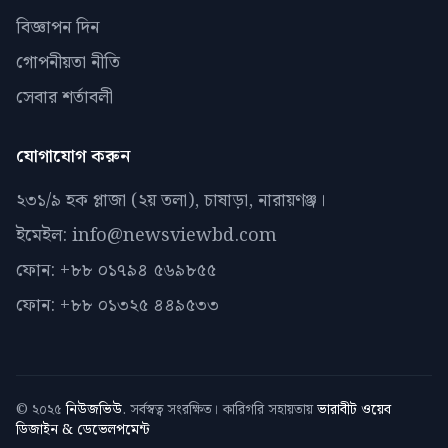
বিজ্ঞাপন দিন
গোপনীয়তা নীতি
সেবার শর্তাবলী
যোগাযোগ করুন
২৩১/৯ হক প্লাজা (২য় তলা), চাষাড়া, নারায়ণঞ্জ।
ইমেইল: info@newsviewbd.com
ফোন: +৮৮ ০১৭৯৪ ৫৬৯৮৫৫
ফোন: +৮৮ ০১৩২৫ ৪৪৯৫৩৩
© ২০২৫
নিউজভিউ
. সর্বস্বত্ব সংরক্ষিত। কারিগরি সহায়তায়
ভারাবীট ওয়েব
ডিজাইন & ডেভেলপমেন্ট