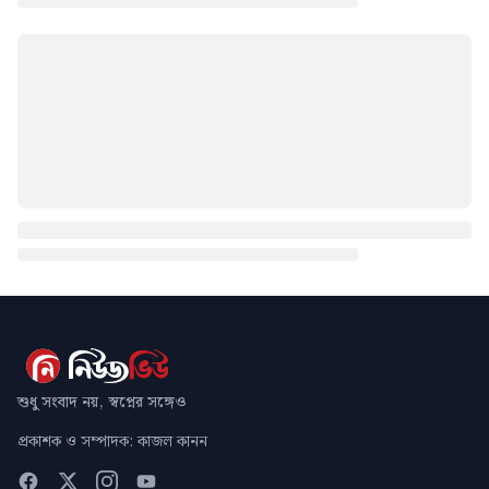
শুধু সংবাদ নয়, স্বপ্নের সঙ্গেও
প্রকাশক ও সম্পাদক: কাজল কানন