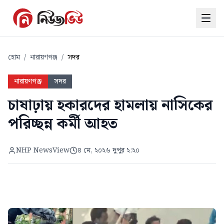
হোম
/
নারায়ণগঞ্জ
/
সদর
নারায়ণগঞ্জ
সদর
চাষাঢ়ায় হকারদের হামলায় নাসিকের
পরিচ্ছন্ন কর্মী আহত
NHP NewsView
৪ মে, ২০২৬ দুপুর ২:২০