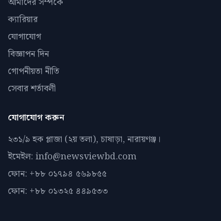
আমাদের সম্পর্কে
ক্যারিয়ার
যোগাযোগ
বিজ্ঞাপন দিন
গোপনীয়তা নীতি
সেবার শর্তাবলী
যোগাযোগ করুন
২৩১/৯ হক প্লাজা (২য় তলা), চাষাড়া, নারায়ণঞ্জ।
ইমেইল: info@newsviewbd.com
ফোন: +৮৮ ০১৭৯৪ ৫৬৯৮৫৫
ফোন: +৮৮ ০১৩২৫ ৪৪৯৫৩৩