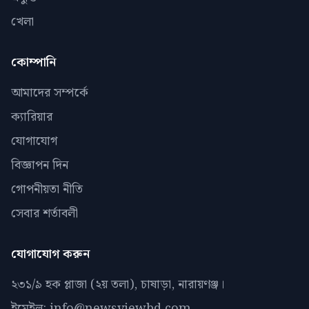
খেলা
কোম্পানি
আমাদের সম্পর্কে
ক্যারিয়ার
যোগাযোগ
বিজ্ঞাপন দিন
গোপনীয়তা নীতি
সেবার শর্তাবলী
যোগাযোগ করুন
২৩১/৯ হক প্লাজা (২য় তলা), চাষাড়া, নারায়ণঞ্জ।
ইমেইল: info@newsviewbd.com