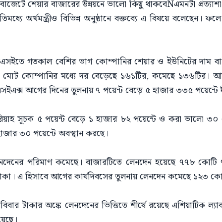
মী বাজেটে শেয়ার বাজারের উন্নয়নে ভালো কিছু থাকবেÑএমনটা প্রত্য
তিমধ্যে অর্থমন্ত্রীও বিভিন্ন অনুষ্ঠানে বক্তব্যে এ বিষয়ে বলেছেন।
ডিএসইতে গতকাল বেশির ভাগ কোম্পানির শেয়ার ও ইউনিটের দাম বাড়
 মোট কোম্পানির মধ্যে দর বেড়েছে ১৬১টির, কমেছে ১৩৬টির। আর
এসইএক্স আগের দিনের তুলনায় ৭ পয়েন্ট বেড়ে ৫ হাজার ৩৩৫ পয়েন্টে 
শরিয়াহ সূচক ৫ পয়েন্ট বেড়ে ১ হাজার ৮২ পয়েন্টে ও করা ভালো ৩
াজার ৩০ পয়েন্টে অবস্থান করছে।
নদেনের পরিমাণ কমেছে। বাজারটিতে লেনদেন হয়েছে ৭৭৮ কোটি ৭
কা। এ হিসাবে আগের কার্যদিবসের তুলনায় লেনদেন কমেছে ১২৩ কো
বিবার টাকার অঙ্কে লেনদেনের ভিত্তিতে শীর্ষে রয়েছে এশিয়াটিক ল্
য়েছে।