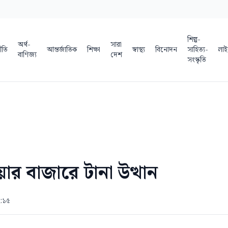
শিল্প-
অর্থ-
সারা
ীতি
আন্তর্জাতিক
শিক্ষা
স্বাস্থ্য
বিনোদন
সাহিত্য-
লাই
বাণিজ্য
দেশ
সংস্কৃতি
র বাজারে টানা উত্থান
২:১৫