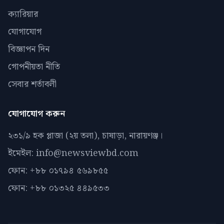
ক্যারিয়ার
যোগাযোগ
বিজ্ঞাপন দিন
গোপনীয়তা নীতি
সেবার শর্তাবলী
যোগাযোগ করুন
২৩১/৯ হক প্লাজা (২য় তলা), চাষাড়া, নারায়ণঞ্জ।
ইমেইল: info@newsviewbd.com
ফোন: +৮৮ ০১৭৯৪ ৫৬৯৮৫৫
ফোন: +৮৮ ০১৩২৫ ৪৪৯৫৩৩