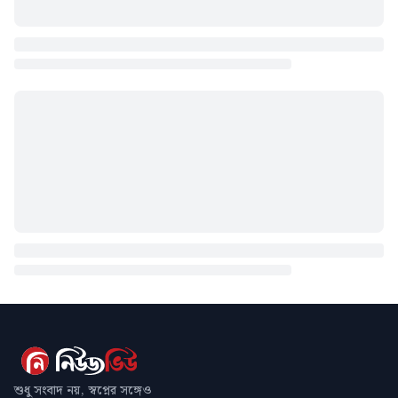
শুধু সংবাদ নয়, স্বপ্নের সঙ্গেও