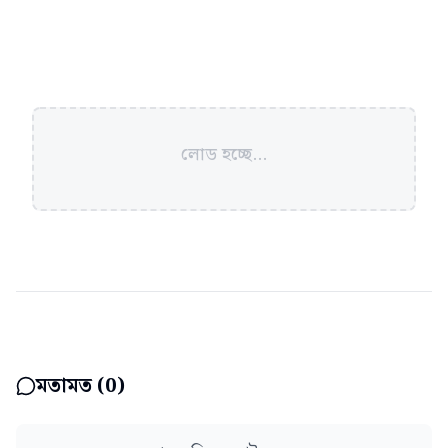
লোড হচ্ছে...
মতামত (
0
)