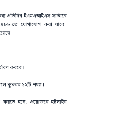
 তথ্য প্রতিদিন ইএমএআইএস সার্ভারে
৪৪৮৮-তে যোগাযোগ করা যাবে।
হয়েছে।
র্ধারণ করবে।
ে ন্যূনতম ১২টি শয্যা।
 করতে হবে; প্রয়োজনে হটলাইন