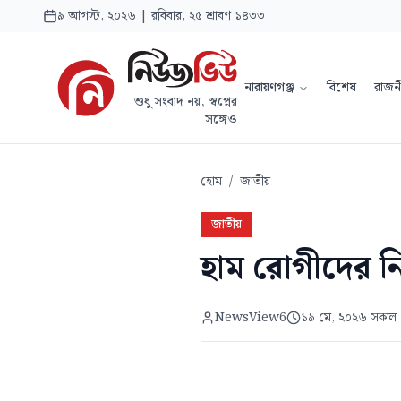
৯ আগস্ট, ২০২৬ | রবিবার, ২৫ শ্রাবণ ১৪৩৩
নারায়ণগঞ্জ
বিশেষ
রাজন
শুধু সংবাদ নয়, স্বপ্নের
সঙ্গেও
হোম
/
জাতীয়
জাতীয়
হাম রোগীদের নিয়
NewsView6
১৯ মে, ২০২৬ সকাল