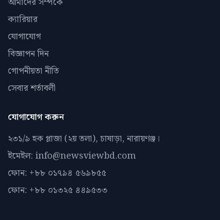
আমাদের সম্পর্কে
ক্যারিয়ার
যোগাযোগ
বিজ্ঞাপন দিন
গোপনীয়তা নীতি
সেবার শর্তাবলী
যোগাযোগ করুন
২৩১/৯ হক প্লাজা (২য় তলা), চাষাড়া, নারায়ণঞ্জ।
ইমেইল: info@newsviewbd.com
ফোন: +৮৮ ০১৭৯৪ ৫৬৯৮৫৫
ফোন: +৮৮ ০১৩২৫ ৪৪৯৫৩৩