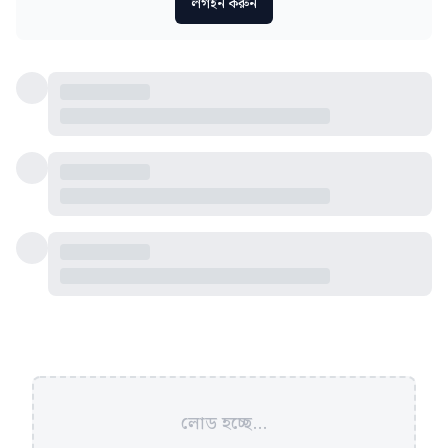
লগইন করুন
লোড হচ্ছে...