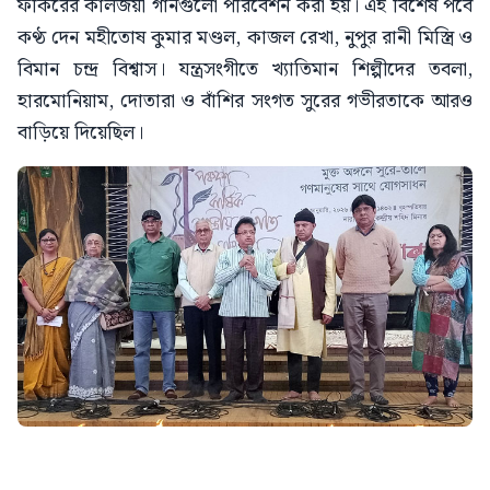
ফকিরের কালজয়ী গানগুলো পরিবেশন করা হয়। এই বিশেষ পর্বে
কণ্ঠ দেন মহীতোষ কুমার মণ্ডল, কাজল রেখা, নুপুর রানী মিস্ত্রি ও
বিমান চন্দ্র বিশ্বাস। যন্ত্রসংগীতে খ্যাতিমান শিল্পীদের তবলা,
হারমোনিয়াম, দোতারা ও বাঁশির সংগত সুরের গভীরতাকে আরও
বাড়িয়ে দিয়েছিল।