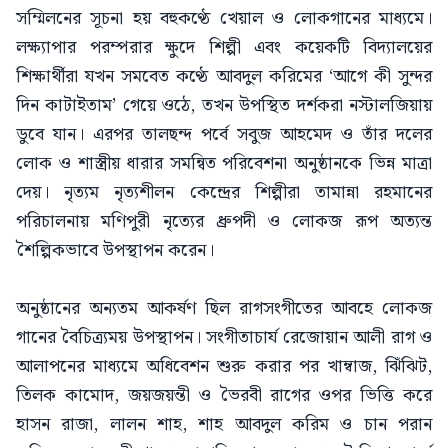
সম্মিলনের সূচনা হয় বহুকণ্ঠে খেয়াল ও লোকগানের মাধ্যমে।
লক্ষ্যাপার পরম্পরার ক্ষুদে শিল্পী এবং কয়েকটি বিদ্যালয়ের
শিক্ষার্থীরা যখন সমবেত কণ্ঠে আবদুল করিমের ‘আগে কী সুন্দর
দিন কাটাইতাম’ গেয়ে ওঠে, তখন উপস্থিত দর্শকরা নস্টালজিয়ায়
ডুবে যান। এরপর তালছন্দ পর্বে সবুজ আহমেদ ও তাঁর দলের
লোক ও শাস্ত্রীয় ধারার সমন্বিত পরিবেশনা অনুষ্ঠানকে ভিন্ন মাত্রা
দেয়। নৃত্যম নৃত্যশীলন কেন্দ্রের শিল্পীরা তামান্না রহমানের
পরিচালনায় মণিপুরী নৃত্যের ধ্রুপদী ও লোকজ রূপ অত্যন্ত
শৈল্পিকভাবে উপস্থাপন করেন।
অনুষ্ঠানের অন্যতম আকর্ষণ ছিল রাগসংগীতের আবহে লোকজ
গানের বৈচিত্র্যময় উপস্থাপন। সংগীতাচার্য রেজোয়ান আলী রাগ ও
আলাপনের মাধ্যমে অধিবেশন শুরু করার পর খাম্বাজ, ঝিঁঝিট,
তিলক কামোদ, জয়জয়ন্তী ও ভৈরবী রাগের ওপর ভিত্তি করে
হাসন রাজা, লালন শাহ, শাহ আবদুল করিম ও চান পরান