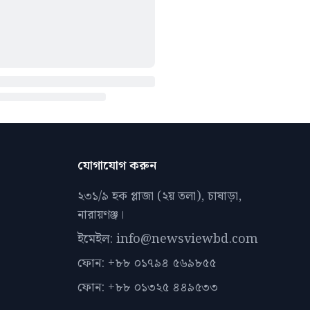
যোগাযোগ করুন
২৩১/৯ হক প্লাজা (২য় তলা), চাষাড়া,
নারায়ণঞ্জ।
ইমেইল: info@newsviewbd.com
ফোন: +৮৮ ০১৭৯৪ ৫৬৯৮৫৫
ফোন: +৮৮ ০১৩২৫ ৪৪৯৫৩৩