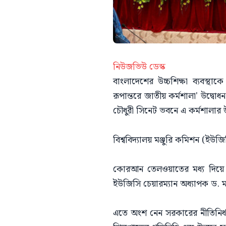
নিউজভিউ ডেস্ক
বাংলাদেশের উচ্চশিক্ষা ব্যবস্থা
রূপান্তরে জাতীয় কর্মশালা' উদ্বো
চৌধুরী সিনেট ভবনে এ কর্মশালার 
বিশ্ববিদ্যালয় মঞ্জুরি কমিশন (ইউজ
কোরআন তেলওয়াতের মধ্য দিয়ে অনুষ
ইউজিসি চেয়ারম্যান অধ্যাপক ড. 
এতে অংশ নেন সরকারের নীতিনির্ধা