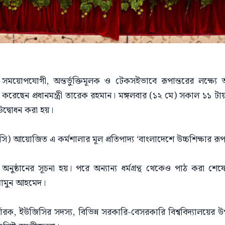
কে সময়োপযোগী, অন্তর্ভুক্তিমূলক ও টেকসইভাবে রূপান্তরের লক্ষ্যে
ধন করেছেন প্রধানমন্ত্রী তারেক রহমান। মঙ্গলবার (১২ মে) সকাল ১১ টা
উদ্বোধন করা হয়।
িসি) আয়োজিত এ কর্মশালার মূল প্রতিপাদ্য ‘বাংলাদেশে উচ্চশিক্ষার রূ
্ঠানের সূচনা হয়। পরে অন্যান্য ধর্মগ্রন্থ থেকেও পাঠ করা শেষে প্
মামুন আহমেদ।
রক, ইউজিসির সদস্য, বিভিন্ন সরকারি-বেসরকারি বিশ্ববিদ্যালয়ের উপ