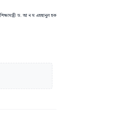
ক্ষামন্ত্রী ড. আ ন ম এহছানুল হক