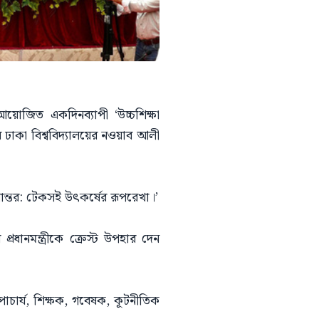
 আয়োজিত একদিনব্যাপী ‘উচ্চশিক্ষা
য় ঢাকা বিশ্ববিদ্যালয়ের নওয়াব আলী
পান্তর: টেকসই উৎকর্ষের রূপরেখা।’
রধানমন্ত্রীকে ক্রেস্ট উপহার দেন
াচার্য, শিক্ষক, গবেষক, কূটনীতিক