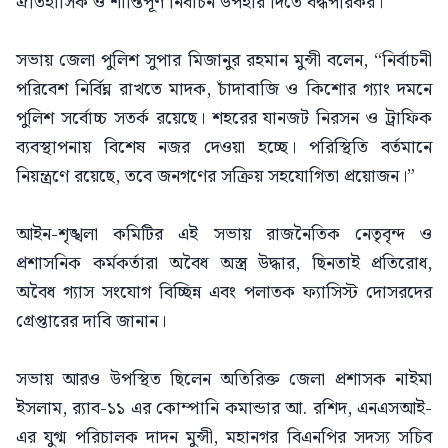
ঐতিহাসিক ও শান্তিপূর্ণ নির্বাচন উপহার দিতে বদ্ধপরিকর।”
সভায় জেলা পুলিশ সুপার মিজানুর রহমান মুন্সী বলেন, “নির্বাচনী
পরিবেশ নির্বিঘ্ন রাখতে মাদক, চাঁদাবাজি ও কিশোর গ্যাং দমনে
পুলিশ সর্বোচ্চ সতর্ক রয়েছে। শহরের যানজট নিরসন ও ট্রাফিক
ব্যবস্থাপনায় বিশেষ নজর দেওয়া হচ্ছে। পরিস্থিতি বর্তমানে
নিয়ন্ত্রণে রয়েছে, তবে জনগণের সক্রিয় সহযোগিতা প্রয়োজন।”
আইন-শৃঙ্খলা কমিটির এই সভায় রাজনৈতিক নেতৃবৃন্দ ও
প্রশাসনিক কর্মকর্তারা অবৈধ অস্ত্র উদ্ধার, ছিনতাই প্রতিরোধ,
অবৈধ গ্যাস সংযোগ বিচ্ছিন্ন এবং পলাতক ফ্যাসিস্ট দোসরদের
গ্রেপ্তারের দাবি জানান।
সভায় আরও উপস্থিত ছিলেন অতিরিক্ত জেলা প্রশাসক নাইমা
ইসলাম, র‍্যাব-১১ এর কোম্পানি কমান্ডার আ. রশিদ, এনএসআই-
এর যুগ্ম পরিচালক দাদন মুন্সী, মহানগর বিএনপির সদস্য সচিব