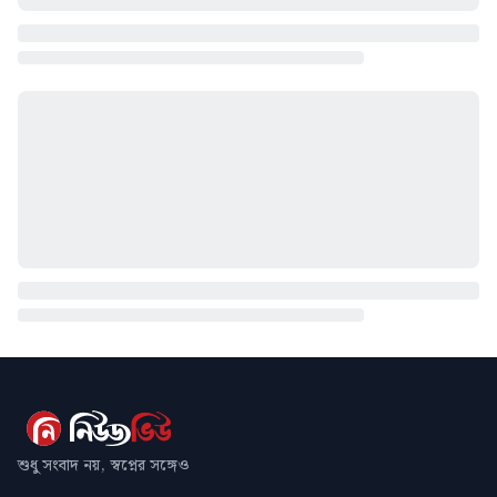
শুধু সংবাদ নয়, স্বপ্নের সঙ্গেও