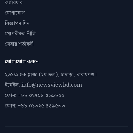
ক্যারিয়ার
যোগাযোগ
বিজ্ঞাপন দিন
গোপনীয়তা নীতি
সেবার শর্তাবলী
যোগাযোগ করুন
২৩১/৯ হক প্লাজা (২য় তলা), চাষাড়া, নারায়ণঞ্জ।
ইমেইল: info@newsviewbd.com
ফোন: +৮৮ ০১৭৯৪ ৫৬৯৮৫৫
ফোন: +৮৮ ০১৩২৫ ৪৪৯৫৩৩