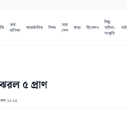
শিল্প-
অর্থ-
সারা
ীতি
আন্তর্জাতিক
শিক্ষা
স্বাস্থ্য
বিনোদন
সাহিত্য-
লাই
বাণিজ্য
দেশ
সংস্কৃতি
রল ৫ প্রাণ
 সকাল ১১:১৯