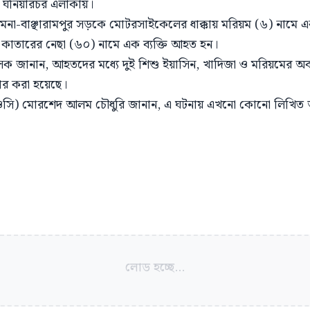
, ঘনিয়ারচর এলাকায়।
মনা-বাঞ্ছারামপুর সড়কে মোটরসাইকেলের ধাক্কায় মরিয়ম (৬) নামে
য় কাতারের নেছা (৬০) নামে এক ব্যক্তি আহত হন।
কিৎসক জানান, আহতদের মধ্যে দুই শিশু ইয়াসিন, খাদিজা ও মরিয়মের অব
ার করা হয়েছে।
্তা (ওসি) মোরশেদ আলম চৌধুরি জানান, এ ঘটনায় এখনো কোনো লিখিত
লোড হচ্ছে...