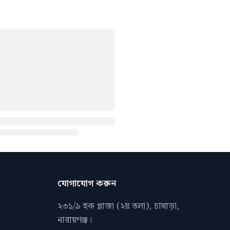
যোগাযোগ করুন
২৩১/৯ হক প্লাজা (২য় তলা), চাষাড়া,
নারায়ণঞ্জ।