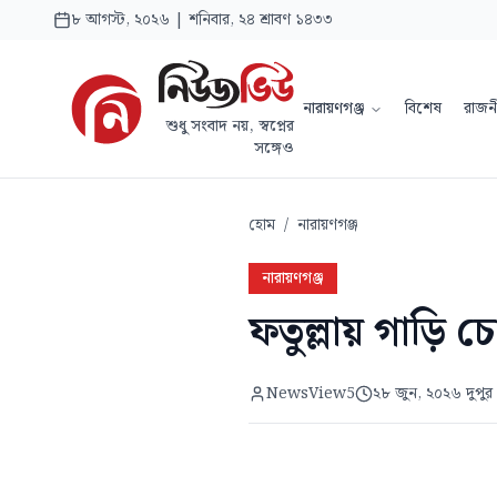
৮ আগস্ট, ২০২৬ | শনিবার, ২৪ শ্রাবণ ১৪৩৩
নারায়ণগঞ্জ
বিশেষ
রাজন
শুধু সংবাদ নয়, স্বপ্নের
সঙ্গেও
হোম
/
নারায়ণগঞ্জ
নারায়ণগঞ্জ
ফতুল্লায় গাড়ি চো
NewsView5
২৮ জুন, ২০২৬ দুপুর