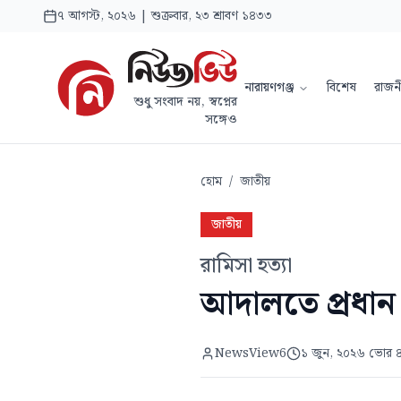
৭ আগস্ট, ২০২৬ | শুক্রবার, ২৩ শ্রাবণ ১৪৩৩
নারায়ণগঞ্জ
বিশেষ
রাজন
শুধু সংবাদ নয়, স্বপ্নের
সঙ্গেও
হোম
/
জাতীয়
জাতীয়
রামিসা হত্যা
আদালতে প্রধান 
NewsView6
১ জুন, ২০২৬ ভোর 