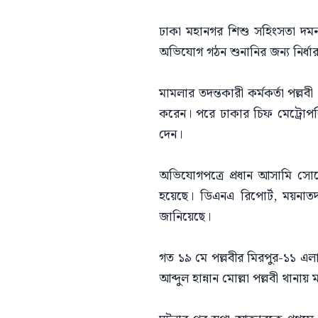
ঢাকা মহানগর শিশু সহিংসতা দম
অভিযোগ গঠন শুনানির জন্য নির্ধ
মামলার তদন্তকারী কর্মকর্তা পল্লব
করেন। পরে ঢাকার চিফ মেট্রোপলিটন
দেন।
অভিযোগপত্রে প্রধান আসামি সোহে
হয়েছে। ডিএনএ রিপোর্ট, ময়নাতদন্
জানিয়েছে।
গত ১৯ মে পল্লবীর মিরপুর-১১ এলাক
আব্দুল হান্নান মোল্লা পল্লবী থানা