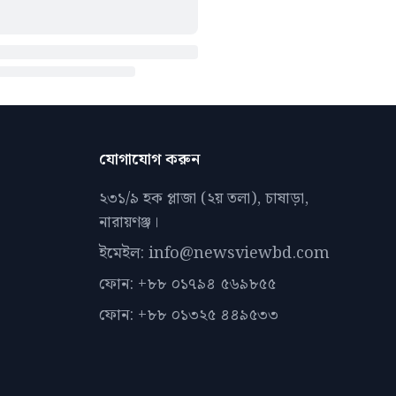
যোগাযোগ করুন
২৩১/৯ হক প্লাজা (২য় তলা), চাষাড়া,
নারায়ণঞ্জ।
ইমেইল: info@newsviewbd.com
ফোন: +৮৮ ০১৭৯৪ ৫৬৯৮৫৫
ফোন: +৮৮ ০১৩২৫ ৪৪৯৫৩৩