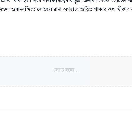
থমে আটক করা হয়। পরে নারায়ণগঞ্জের ফতুল্লা এলাকা থেকে সোহেল রা
তে দেওয়া জবানবন্দিতে সোহেল রানা অপরাধে জড়িত থাকার কথা স্বীকার
লোড হচ্ছে...