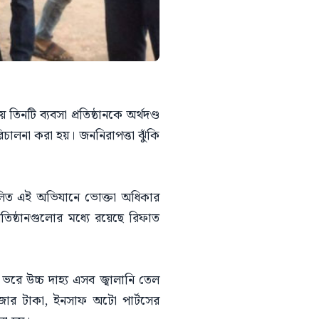
টি ব্যবসা প্রতিষ্ঠানকে অর্থদণ্ড
চালনা করা হয়। জননিরাপত্তা ঝুঁকি
চালিত এই অভিযানে ভোক্তা অধিকার
রতিষ্ঠানগুলোর মধ্যে রয়েছে রিফাত
রে উচ্চ দাহ্য এসব জ্বালানি তেল
জার টাকা, ইনসাফ অটো পার্টসের