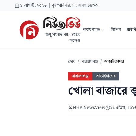
৬ আগস্ট, ২০২৬ | বৃহস্পতিবার, ২২ শ্রাবণ ১৪৩৩
নারায়ণগঞ্জ
বিশেষ
রাজন
শুধু সংবাদ নয়, স্বপ্নের
সঙ্গেও
হোম
/
নারায়ণগঞ্জ
/
আড়াইহাজার
নারায়ণগঞ্জ
আড়াইহাজার
খোলা বাজারে জ্ব
NHP NewsView
২১ এপ্রিল, ২০২