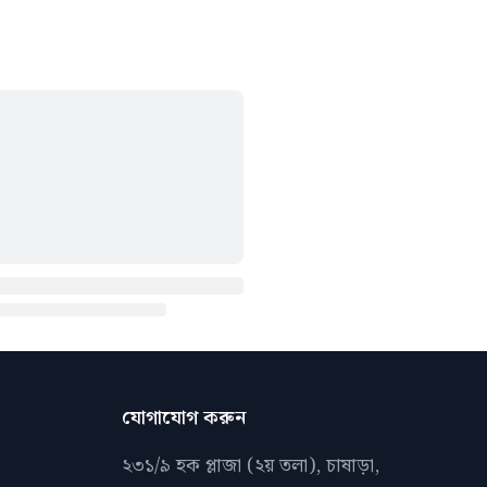
যোগাযোগ করুন
২৩১/৯ হক প্লাজা (২য় তলা), চাষাড়া,