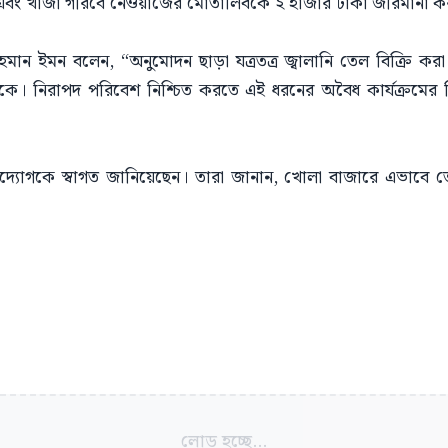
 এবং খাজা গরিবে নেওয়াজের মোতালিবকে ২ হাজার টাকা জরিমানা ক
ুর রহমান ইমন বলেন, “অনুমোদন ছাড়া যত্রতত্র জ্বালানি তেল বিক্রি করা
া থাকে। নিরাপদ পরিবেশ নিশ্চিত করতে এই ধরনের অবৈধ কার্যক্রমের
এই উদ্যোগকে স্বাগত জানিয়েছেন। তারা জানান, খোলা বাজারে এভাব
লোড হচ্ছে...