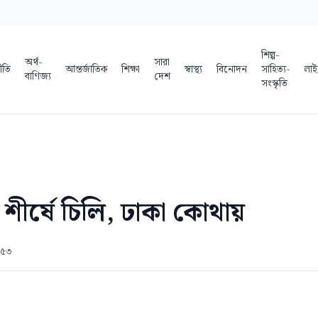
শিল্প-
অর্থ-
সারা
ীতি
আন্তর্জাতিক
শিক্ষা
স্বাস্থ্য
বিনোদন
সাহিত্য-
লাই
বাণিজ্য
দেশ
সংস্কৃতি
 শীর্ষে চিলি, ঢাকা কোথায়
:৫৩