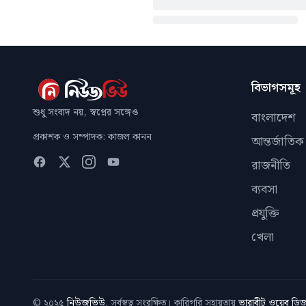
বিভাগসমূহ
শুধু সংবাদ নয়, স্বপ্নের সঙ্গেও
বাংলাদেশ
প্রকাশক ও সম্পাদক: কাজল কানন
আন্তর্জাতিক
রাজনীতি
ব্যবসা
প্রযুক্তি
খেলা
© ২০২৫
নিউজভিউ
. সর্বস্বত্ব সংরক্ষিত। কারিগরি সহায়তায়
ভারাবীট ওয়েব ড