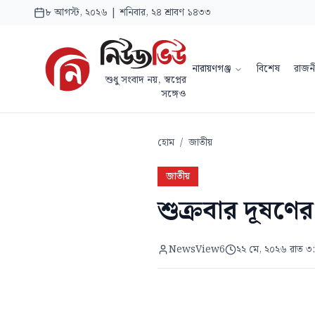
৮ আগস্ট, ২০২৬ | শনিবার, ২৪ শ্রাবণ ১৪৩৩
নারায়ণগঞ্জ
বিশেষ
রাজন
শুধু সংবাদ নয়, স্বপ্নের
সঙ্গেও
হোম
/
জাতীয়
জাতীয়
শুক্রবার দূষণের
NewsView6
২২ মে, ২০২৬ রাত ৩