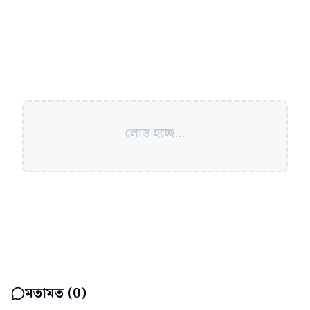
লোড হচ্ছে...
মতামত (
0
)