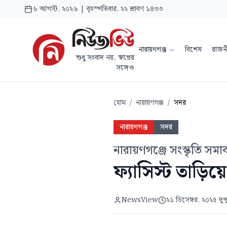
৬ আগস্ট, ২০২৬ | বৃহস্পতিবার, ২২ শ্রাবণ ১৪৩৩
নারায়ণগঞ্জ
বিশেষ
রাজন
শুধু সংবাদ নয়, স্বপ্নের
সঙ্গেও
হোম
/
নারায়ণগঞ্জ
/
সদর
নারায়ণগঞ্জ
সদর
নারায়ণগঞ্জে সংস্কৃতি সম
ফ্যাসিস্ট তাড়ি
NewsView
২১ ডিসেম্বর, ২০২৫ দুপ