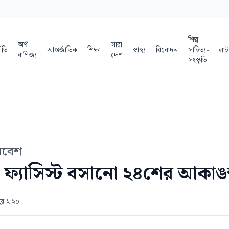
শিল্প-
অর্থ-
সারা
ীতি
আন্তর্জাতিক
শিক্ষা
স্বাস্থ্য
বিনোদন
সাহিত্য-
লাই
বাণিজ্য
দেশ
সংস্কৃতি
াববেশ
য়ে ফ্যাসিস্ট বসানো ২৪শের আকাঙক
ুর ২:২০