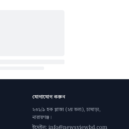
যোগাযোগ করুন
২৩১/৯ হক প্লাজা (২য় তলা), চাষাড়া,
নারায়ণঞ্জ।
ইমেইল: info@newsviewbd.com