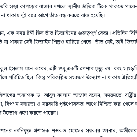
ি সস্তুা কাপড়ের বাজার দখলে স্থানীয় তাঁতিরা টিকে থাকতে পা
আয় না থাকায় দুই বছর আগে তাঁত বন্ধ করতে বাধ্য হয়েছি।
, এক সময় টঙ্গী ছিল তাঁত ডিজাইনের গুরুত্বপূর্ণ কেন্দ্র। প্রতিদিন 
 না থাকায় সেই ডিজাইন শিল্পও হারিয়ে গেছে। তাঁত নেই, তাই ডিজ
িকুল ইসলাম মনে করেন, এটি শুধু একটি পেশার মৃত্যু নয়; বরং সাংস্কৃত
যায়ে পরিচিত ছিল, কিন্তু পরিকল্পিত সংরক্ষণ উদ্যোগ না থাকায় ঐতিহ্য
িভাগের অধ্যাপক ড. আবুল কালাম আজাদ বলেন, সময়মতো রাষ্ট্রীয় 
্ষণ, বিপণন সহায়তা ও সরকারি পৃষ্ঠপোষকতা আগে নিশ্চিত করা গেলে হ
 উদ্যোগ গ্রহণ করতে পারেন।
নের নবনিযুক্ত প্রশাসক শওকত হোসেন সরকার জানান, অতীতের ঐতি