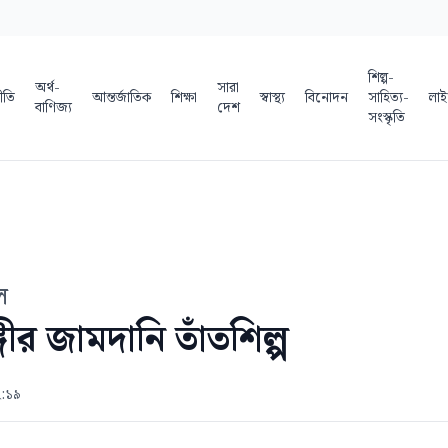
শিল্প-
অর্থ-
সারা
ীতি
আন্তর্জাতিক
শিক্ষা
স্বাস্থ্য
বিনোদন
সাহিত্য-
লাই
বাণিজ্য
দেশ
সংস্কৃতি
ল
গীর জামদানি তাঁতশিল্প
২:১৯