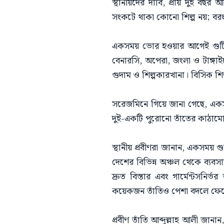
স্থানীয়দের দাবি, প্রায় দুই বছর
সংকটে থাকা কোনো শিল্প নয়; বরং 
একসময় ভোর হওয়ার আগেই গুটিয়া
বেনারসি, অপেরা, জংলা ও টাঙ্গাই
গুদাম ও শিল্পকারখানা। বিসিক শিল্প
সরেজমিনে গিয়ে জানা গেছে, একসম
দুই-একটি পুরোনো তাঁতের কাঠাম
স্থানীয় প্রবীণরা জানান, একসময়
দেশের বিভিন্ন অঞ্চল থেকে ব্যবস
দ্রুত বিস্তার এবং গার্মেন্টসনির
কয়েকজন তাঁতিও পেশা বদলে ফে
প্রবীণ তাঁতি আব্দুল্লাহ আলী জান