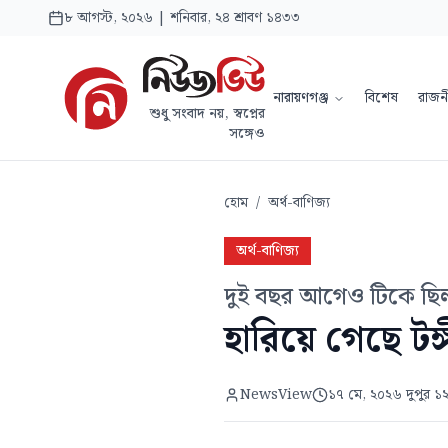
৮ আগস্ট, ২০২৬ | শনিবার, ২৪ শ্রাবণ ১৪৩৩
নারায়ণগঞ্জ
বিশেষ
রাজন
শুধু সংবাদ নয়, স্বপ্নের
সঙ্গেও
হোম
/
অর্থ-বাণিজ্য
অর্থ-বাণিজ্য
দুই বছর আগেও টিকে ছি
হারিয়ে গেছে টঙ্
NewsView
১৭ মে, ২০২৬ দুপুর ১