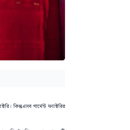
ি। কিন্তুএসব গার্মেন্ট ফ্যাক্টরির