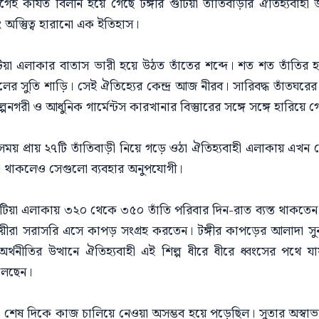
 আগেই কার্যত বিলীন হয়ে গেছে টঙ্গীর গুটিয়া তাঁতিবাড়ীর ঐতিহ্যবাহ
অস্তিুত্ব হারানো এক ইতিহাস।
 এলাকার বাতাস ভারী হয়ে উঠত তাঁতের শব্দে। শত শত তাঁতির হ
লের সুতি শাড়ি। সেই ঐতিহ্যের কেন্দ্র আজ নীরব। সারিবদ্ধ তাঁতঘর
নগরী ও আধুনিক গার্মেন্টস কারখানার বিস্তুারের সঙ্গে সঙ্গে হারিয়ে গে
য় প্রায় ২৭টি তাঁতিবাড়ী নিয়ে গড়ে ওঠা ঐতিহ্যবাহী এলাকায় এখন ক
ো থাকলেও সেগুলো ব্যবহার অনুপযোগী।
 গুটিয়া এলাকায় ৩২০ থেকে ৩৫০ তাঁতি পরিবার দিন-রাত ব্যস্ত থাকত
ায়ীরা সরাসরি এসে কাপড় সংগ্রহ করতেন। টঙ্গীর কাপড়ের আলাদা সুনা
্ভর অর্থনীতির উত্থানে ঐতিহ্যবাহী এই শিল্প ধীরে ধীরে ধ্বংসের পথে 
লেছেন।
ান, শেষ দিকে কাজ চালিয়ে নেওয়া অসম্ভব হয়ে পড়েছিল। সুতার অস্বাভাব