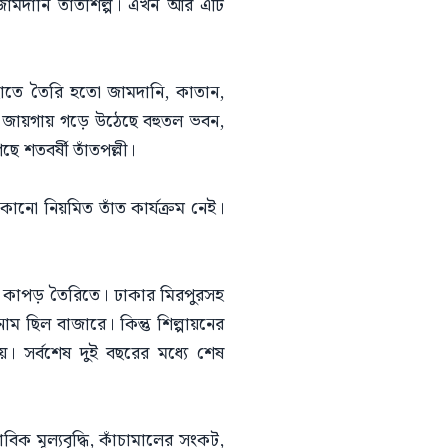
ী জামদানি তাঁতশিল্প। এখন আর এটি
াতে তৈরি হতো জামদানি, কাতান,
ের জায়গায় গড়ে উঠেছে বহুতল ভবন,
ছে শতবর্ষী তাঁতপল্লী।
োনো নিয়মিত তাঁত কার্যক্রম নেই।
েন কাপড় তৈরিতে। ঢাকার মিরপুরসহ
ম ছিল বাজারে। কিন্তু শিল্পায়নের
যায়। সর্বশেষ দুই বছরের মধ্যে শেষ
িক মূল্যবৃদ্ধি, কাঁচামালের সংকট,