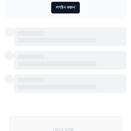
লগইন করুন
লোড হচ্ছে...