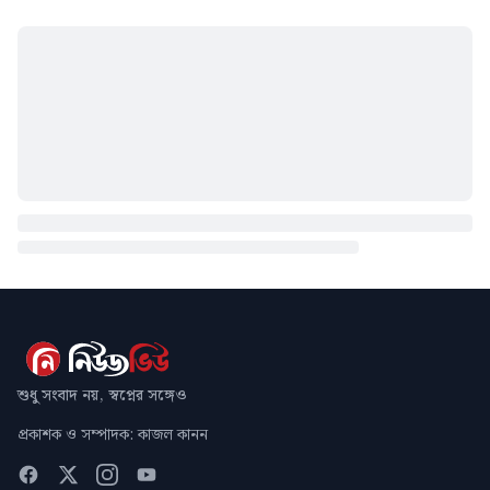
শুধু সংবাদ নয়, স্বপ্নের সঙ্গেও
প্রকাশক ও সম্পাদক: কাজল কানন