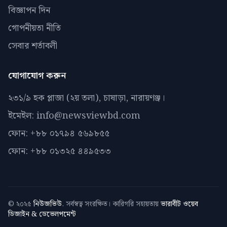
বিজ্ঞাপন দিন
গোপনীয়তা নীতি
সেবার শর্তাবলী
যোগাযোগ করুন
২৩১/৯ হক প্লাজা (২য় তলা), চাষাড়া, নারায়ণঞ্জ।
ইমেইল: info@newsviewbd.com
ফোন: +৮৮ ০১৭৯৪ ৫৬৯৮৫৫
ফোন: +৮৮ ০১৩২৫ ৪৪৯৫৩৩
© ২০২৫
নিউজভিউ
. সর্বস্বত্ব সংরক্ষিত। কারিগরি সহায়তায়
ভারাবীট ওয়েব
ডিজাইন & ডেভেলপমেন্ট