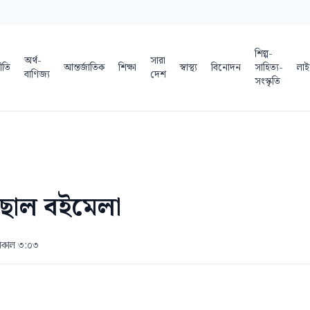
শিল্প-
অর্থ-
সারা
ীতি
আন্তর্জাতিক
শিক্ষা
স্বাস্থ্য
বিনোদন
সাহিত্য-
লাই
বাণিজ্য
দেশ
সংস্কৃতি
ছাল বইমেলা
বিকাল ৩:০৩