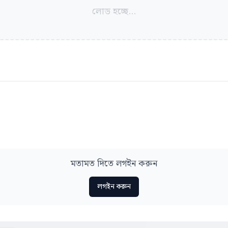
লোড হচ্ছে...
মতামত দিতে লগইন করুন
লগইন করুন