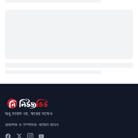
শুধু সংবাদ নয়, স্বপ্নের সঙ্গেও
প্রকাশক ও সম্পাদক: কাজল কানন