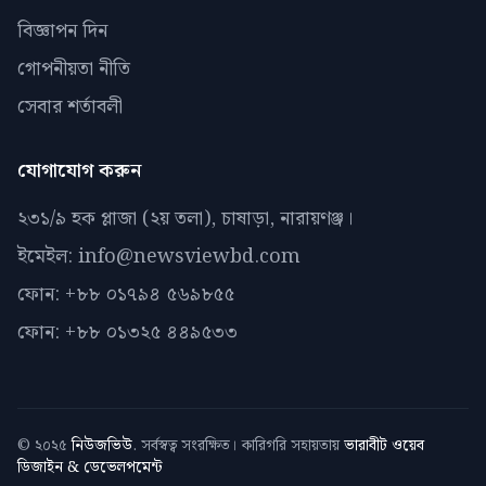
বিজ্ঞাপন দিন
গোপনীয়তা নীতি
সেবার শর্তাবলী
যোগাযোগ করুন
২৩১/৯ হক প্লাজা (২য় তলা), চাষাড়া, নারায়ণঞ্জ।
ইমেইল: info@newsviewbd.com
ফোন: +৮৮ ০১৭৯৪ ৫৬৯৮৫৫
ফোন: +৮৮ ০১৩২৫ ৪৪৯৫৩৩
© ২০২৫
নিউজভিউ
. সর্বস্বত্ব সংরক্ষিত। কারিগরি সহায়তায়
ভারাবীট ওয়েব
ডিজাইন & ডেভেলপমেন্ট