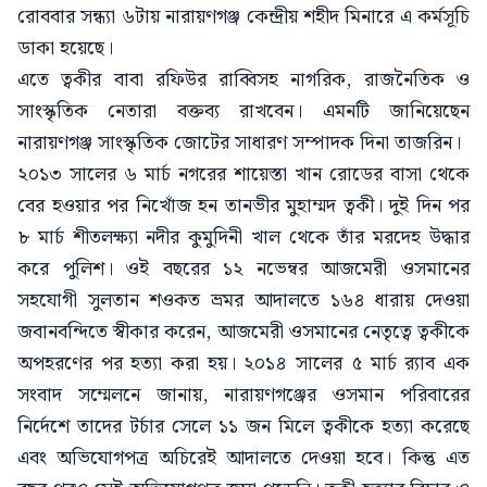
রোববার সন্ধ্যা ৬টায় নারায়ণগঞ্জ কেন্দ্রীয় শহীদ মিনারে এ কর্মসূচি
ডাকা হয়েছে।
এতে ত্বকীর বাবা রফিউর রাব্বিসহ নাগরিক, রাজনৈতিক ও
সাংস্কৃতিক নেতারা বক্তব্য রাখবেন। এমনটি জানিয়েছেন
নারায়ণগঞ্জ সাংস্কৃতিক জোটের সাধারণ সম্পাদক দিনা তাজরিন।
২০১৩ সালের ৬ মার্চ নগরের শায়েস্তা খান রোডের বাসা থেকে
বের হওয়ার পর নিখোঁজ হন তানভীর মুহাম্মদ ত্বকী। দুই দিন পর
৮ মার্চ শীতলক্ষ্যা নদীর কুমুদিনী খাল থেকে তাঁর মরদেহ উদ্ধার
করে পুলিশ। ওই বছরের ১২ নভেম্বর আজমেরী ওসমানের
সহযোগী সুলতান শওকত ভ্রমর আদালতে ১৬৪ ধারায় দেওয়া
জবানবন্দিতে স্বীকার করেন, আজমেরী ওসমানের নেতৃত্বে ত্বকীকে
অপহরণের পর হত্যা করা হয়। ২০১৪ সালের ৫ মার্চ র‍্যাব এক
সংবাদ সম্মেলনে জানায়, নারায়ণগঞ্জের ওসমান পরিবারের
নির্দেশে তাদের টর্চার সেলে ১১ জন মিলে ত্বকীকে হত্যা করেছে
এবং অভিযোগপত্র অচিরেই আদালতে দেওয়া হবে। কিন্তু এত