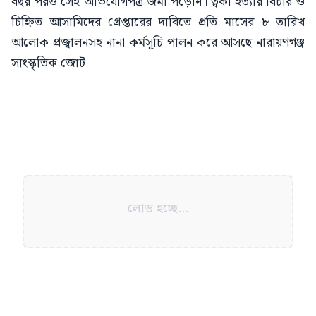
বছর পরও সেই অভিযোগপত্র জমা পড়েনি। ত্বকী হত্যার বিচার ও
চিহ্নিত আসামিদের গ্রেপ্তারের দাবিতে প্রতি মাসের ৮ তারিখ
আলোক প্রজ্বালনসহ নানা কর্মসূচি পালন করে আসছে নারায়ণগঞ্জ
সাংস্কৃতিক জোট।
লোড হচ্ছে...