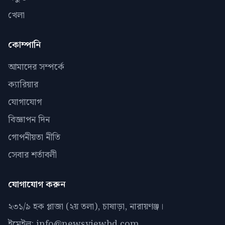
খেলা
কোম্পানি
আমাদের সম্পর্কে
ক্যারিয়ার
যোগাযোগ
বিজ্ঞাপন দিন
গোপনীয়তা নীতি
সেবার শর্তাবলী
যোগাযোগ করুন
২৩১/৯ হক প্লাজা (২য় তলা), চাষাড়া, নারায়ণঞ্জ।
ইমেইল: info@newsviewbd.com