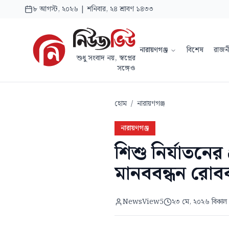
৮ আগস্ট, ২০২৬ | শনিবার, ২৪ শ্রাবণ ১৪৩৩
নারায়ণগঞ্জ
বিশেষ
রাজন
শুধু সংবাদ নয়, স্বপ্নের
সঙ্গেও
হোম
/
নারায়ণগঞ্জ
নারায়ণগঞ্জ
শিশু নির্যাতনের
মানববন্ধন রোব
NewsView5
২৩ মে, ২০২৬ বিকাল