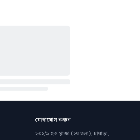
যোগাযোগ করুন
২৩১/৯ হক প্লাজা (২য় তলা), চাষাড়া,