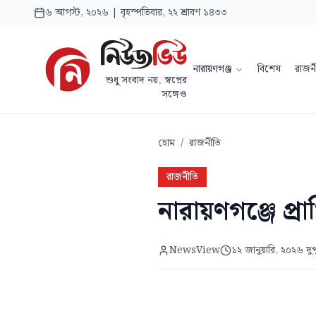
৬ আগস্ট, ২০২৬ | বৃহস্পতিবার, ২২ শ্রাবণ ১৪৩৩
নারায়ণগঞ্জ
বিশেষ
রাজন
শুধু সংবাদ নয়, স্বপ্নের
সঙ্গেও
হোম
/
রাজনীতি
রাজনীতি
নারায়ণগঞ্জে প্রার
NewsView
১২ জানুয়ারি, ২০২৬ দু