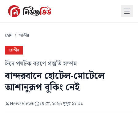
হোম
/
জাতীয়
জাতীয়
ঈদে পর্যটক বরণে প্রস্তুতি সম্পন্ন
বান্দরবানে হোটেল-মোটেলে
আশানুরূপ বুকিং নেই
NewsView6
২৪ মে, ২০২৬ দুপুর ১২:৩১