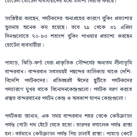
হোটেল-মোটেল ব্যবসায়ীদের মধ্যে হতাশা বিরাজ করছে।
সংশ্লিষ্টরা বলছেন, পর্যটকদের অনাগ্রহের কারণে বুকিং প্রত্যাশার
তুলনায় অনেক কম হয়েছে। তবে ২৯ থেকে ৩১ এপ্রিল
দিনগুলোতে ৭০-৮০ শতাংশ বুকিং পাওয়ার প্রত্যাশা করছেন
হোটেল ব্যবসায়ীরা।
পাহাড়, ঝিড়ি-ঝর্ণা ঘেরা প্রাকৃতিক সৌন্দর্যের অন্যতম লীলাভূমি
বান্দরবান। বান্দরবান সবসময়ই পছন্দের তালিকায় থাকে দেশি-
বিদেশি পর্যটকদের। প্রতিবছরই ঈদের ছুটিতে পর্যটকদের
পদচারণে মুখর থাকে বিনোদনকেন্দ্রগুলো। পর্যটক বরণ করতে
প্রস্তুত বান্দরবানের পর্যটন কেন্দ্র ও অবকাশ যাপন কেন্দ্রগুলো।
পর্যটকরা জানান, এক সময় বান্দরবান শহর থেকে কেউক্রাডং
পর্যন্ত গোটা পথ হেঁটে যেতে হতো। তারপর বগালেক পর্যন্ত রাস্তা
হল। বর্তমানে কেউক্রাডং পর্যন্ত পিচ ঢালাই রাস্তা। পাহাড় কেটে