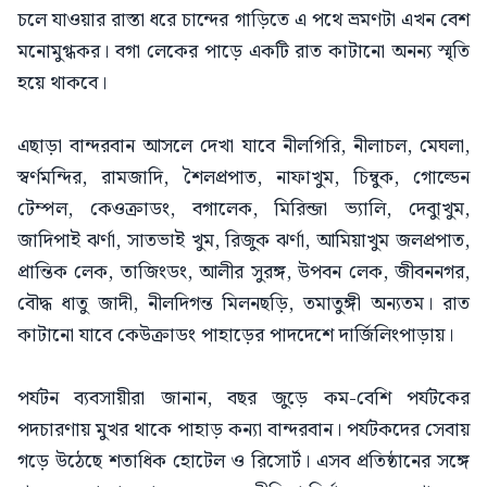
চলে যাওয়ার রাস্তা ধরে চান্দের গাড়িতে এ পথে ভ্রমণটা এখন বেশ
মনোমুগ্ধকর। বগা লেকের পাড়ে একটি রাত কাটানো অনন্য স্মৃতি
হয়ে থাকবে।
এছাড়া বান্দরবান আসলে দেখা যাবে নীলগিরি, নীলাচল, মেঘলা,
স্বর্ণমন্দির, রামজাদি, শৈলপ্রপাত, নাফাখুম, চিম্বুক, গোল্ডেন
টেম্পল, কেওক্রাডং, বগালেক, মিরিন্জা ভ্যালি, দেবুাখুম,
জাদিপাই ঝর্ণা, সাতভাই খুম, রিজুক ঝর্ণা, আমিয়াখুম জলপ্রপাত,
প্রান্তিক লেক, তাজিংডং, আলীর সুরঙ্গ, উপবন লেক, জীবননগর,
বৌদ্ধ ধাতু জাদী, নীলদিগন্ত মিলনছড়ি, তমাতুঙ্গী অন্যতম। রাত
কাটানো যাবে কেউক্রাডং পাহাড়ের পাদদেশে দার্জিলিংপাড়ায়।
পর্যটন ব্যবসায়ীরা জানান, বছর জুড়ে কম-বেশি পর্যটকের
পদচারণায় মুখর থাকে পাহাড় কন্যা বান্দরবান। পর্যটকদের সেবায়
গড়ে উঠেছে শতাধিক হোটেল ও রিসোর্ট। এসব প্রতিষ্ঠানের সঙ্গে