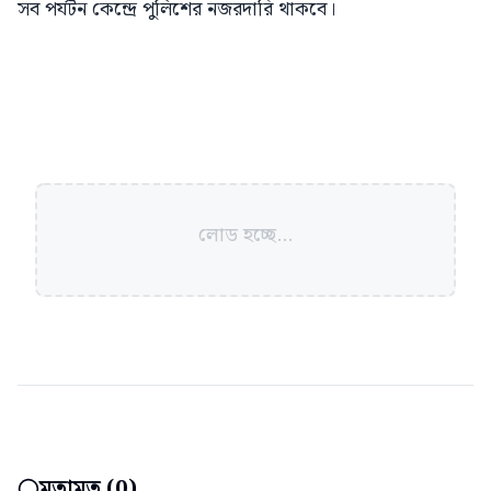
সব পর্যটন কেন্দ্রে পুলিশের নজরদারি থাকবে।
লোড হচ্ছে...
মতামত (
0
)