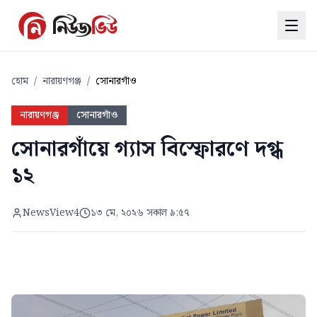
হোম
/
নারায়ণগঞ্জ
/
সোনারগাঁও
নারায়ণগঞ্জ
সোনারগাঁও
সোনারগাঁয়ে গ্যাস বিস্ফোরণে দগ্ধ
১২
NewsView4
১৩ মে, ২০২৬ সকাল ৯:৫৭