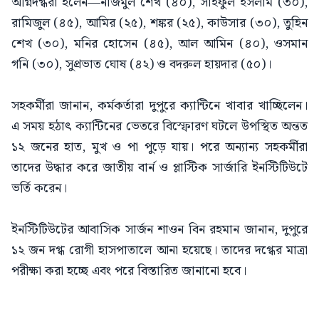
অগ্নিদগ্ধরা হলেন—নাজমুল শেখ (৪০), সাইফুল ইসলাম (৩০),
রামিজুল (৪৫), আমির (২৫), শঙ্কর (২৫), কাউসার (৩০), তুহিন
শেখ (৩০), মনির হোসেন (৪৫), আল আমিন (৪০), ওসমান
গনি (৩০), সুপ্রভাত ঘোষ (৪২) ও বদরুল হায়দার (৫০)।
সহকর্মীরা জানান, কর্মকর্তারা দুপুরে ক্যান্টিনে খাবার খাচ্ছিলেন।
এ সময় হঠাৎ ক্যান্টিনের ভেতরে বিস্ফোরণ ঘটলে উপস্থিত অন্তত
১২ জনের হাত, মুখ ও পা পুড়ে যায়। পরে অন্যান্য সহকর্মীরা
তাদের উদ্ধার করে জাতীয় বার্ন ও প্লাস্টিক সার্জারি ইনস্টিটিউটে
ভর্তি করেন।
ইনস্টিটিউটের আবাসিক সার্জন শাওন বিন রহমান জানান, দুপুরে
১২ জন দগ্ধ রোগী হাসপাতালে আনা হয়েছে। তাদের দগ্ধের মাত্রা
পরীক্ষা করা হচ্ছে এবং পরে বিস্তারিত জানানো হবে।