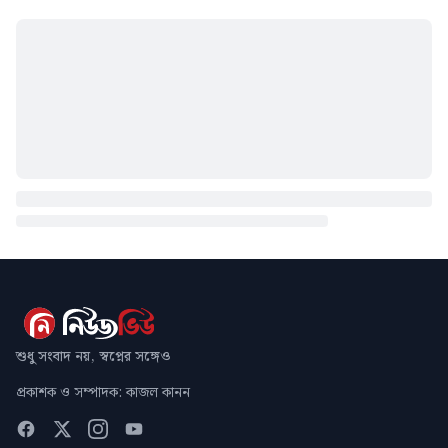
শুধু সংবাদ নয়, স্বপ্নের সঙ্গেও
প্রকাশক ও সম্পাদক: কাজল কানন