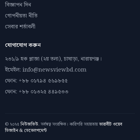
বিজ্ঞাপন দিন
গোপনীয়তা নীতি
সেবার শর্তাবলী
যোগাযোগ করুন
২৩১/৯ হক প্লাজা (২য় তলা), চাষাড়া, নারায়ণঞ্জ।
ইমেইল: info@newsviewbd.com
ফোন: +৮৮ ০১৭৯৪ ৫৬৯৮৫৫
ফোন: +৮৮ ০১৩২৫ ৪৪৯৫৩৩
© ২০২৫
নিউজভিউ
. সর্বস্বত্ব সংরক্ষিত। কারিগরি সহায়তায়
ভারাবীট ওয়েব
ডিজাইন & ডেভেলপমেন্ট