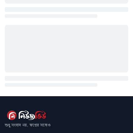
শুধু সংবাদ নয়, স্বপ্নের সঙ্গেও