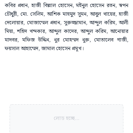
কবির প্রধান, হাজী বিল্লাল হোসেন, মইনুল হোসেন রতন, স্বপন
চৌধুরী, মো. সেলিম, আশিক মাহমুদ সুমন, আবুল খায়ের, হাজী
দেলোয়ার, মোজাম্মেল প্রধান, সুরুজ্জামান, আব্দুল করিম, আলী
মিয়া, শহিদ খন্দকার, আব্দুল কাদের, আব্দুল করিম, আনোয়ার
মাদবর, মফিজ উদ্দিন, নুর মোহম্মদ নুরু, মোতালেব গাজী,
ফয়সাল আহাম্মেদ, জামাল হোসেন প্রমূখ।
লোড হচ্ছে...