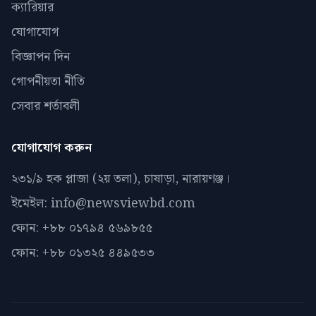
ক্যারিয়ার
যোগাযোগ
বিজ্ঞাপন দিন
গোপনীয়তা নীতি
সেবার শর্তাবলী
যোগাযোগ করুন
২৩১/৯ হক প্লাজা (২য় তলা), চাষাড়া, নারায়ণঞ্জ।
ইমেইল: info@newsviewbd.com
ফোন: +৮৮ ০১৭৯৪ ৫৬৯৮৫৫
ফোন: +৮৮ ০১৩২৫ ৪৪৯৫৩৩