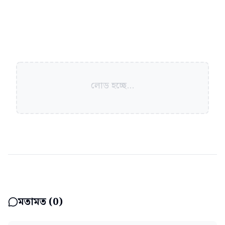
লোড হচ্ছে...
মতামত (
0
)