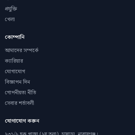
প্রযুক্তি
খেলা
কোম্পানি
আমাদের সম্পর্কে
ক্যারিয়ার
যোগাযোগ
বিজ্ঞাপন দিন
গোপনীয়তা নীতি
সেবার শর্তাবলী
যোগাযোগ করুন
২৩১/৯ হক প্লাজা (২য় তলা), চাষাড়া, নারায়ণঞ্জ।