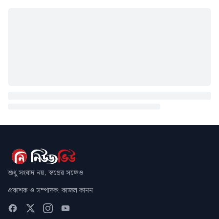
শুধু সংবাদ নয়, স্বপ্নের সঙ্গেও
প্রকাশক ও সম্পাদক: কাজল কানন