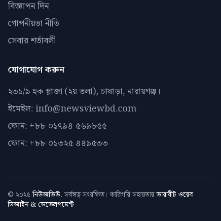
বিজ্ঞাপন দিন
গোপনীয়তা নীতি
সেবার শর্তাবলী
যোগাযোগ করুন
২৩১/৯ হক প্লাজা (২য় তলা), চাষাড়া, নারায়ণঞ্জ।
ইমেইল: info@newsviewbd.com
ফোন: +৮৮ ০১৭৯৪ ৫৬৯৮৫৫
ফোন: +৮৮ ০১৩২৫ ৪৪৯৫৩৩
© ২০২৫
নিউজভিউ
. সর্বস্বত্ব সংরক্ষিত। কারিগরি সহায়তায়
ভারাবীট ওয়েব
ডিজাইন & ডেভেলপমেন্ট