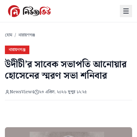
হোম
/
নারায়ণগঞ্জ
নারায়ণগঞ্জ
উদীচী’র সাবেক সভাপতি আনোয়ার
হোসেনের স্মরণ সভা শনিবার
NewsView4
২৩ এপ্রিল, ২০২৬ দুপুর ১২:২৫