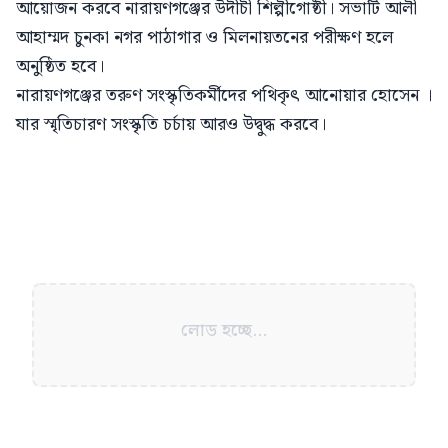
আয়োজন করবে নারায়ণগঞ্জের উদীচী শিল্পীগোষ্ঠী। সভাটি আলী
আহাম্মদ চুনকা নগর পাঠাগার ও মিলনায়তনের পরীক্ষণ হলে
অনুষ্ঠিত হবে।
নারায়ণগঞ্জের তরুণ সংস্কৃতিকর্মীদের পথিকৃৎ আনোয়ার হোসেন ।
যার স্মৃতিচারণ সংস্কৃতি চর্চায় আরও উদ্বুদ্ধ করবে।
লোড হচ্ছে...