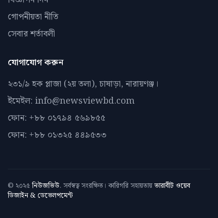
গোপনীয়তা নীতি
সেবার শর্তাবলী
যোগাযোগ করুন
২৩১/৯ হক প্লাজা (২য় তলা), চাষাড়া, নারায়ণঞ্জ।
ইমেইল: info@newsviewbd.com
ফোন: +৮৮ ০১৭৯৪ ৫৬৯৮৫৫
ফোন: +৮৮ ০১৩২৫ ৪৪৯৫৩৩
© ২০২৫
নিউজভিউ
. সর্বস্বত্ব সংরক্ষিত। কারিগরি সহায়তায়
ভারাবীট ওয়েব
ডিজাইন & ডেভেলপমেন্ট