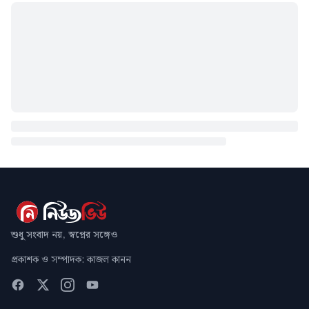
শুধু সংবাদ নয়, স্বপ্নের সঙ্গেও
প্রকাশক ও সম্পাদক: কাজল কানন