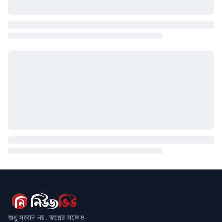
শুধু সংবাদ নয়, স্বপ্নের সঙ্গেও