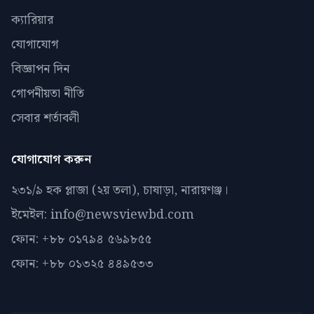
ক্যারিয়ার
যোগাযোগ
বিজ্ঞাপন দিন
গোপনীয়তা নীতি
সেবার শর্তাবলী
যোগাযোগ করুন
২৩১/৯ হক প্লাজা (২য় তলা), চাষাড়া, নারায়ণঞ্জ।
ইমেইল: info@newsviewbd.com
ফোন: +৮৮ ০১৭৯৪ ৫৬৯৮৫৫
ফোন: +৮৮ ০১৩২৫ ৪৪৯৫৩৩