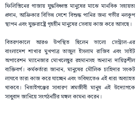
ফিলিস্তিনের গাজায় যুদ্ধবিধ্বস্ত মানুষের মাঝে মানবিক সহায়তা
প্রদান, আফ্রিকার বিভিন্ন দেশে বিশুদ্ধ পানির জন্য গভীর নলকূপ
স্থাপন এবং যুক্তরাষ্ট্রে গৃহহীন মানুষের সেবায় কাজ করে আসছে।
বিতরণকালে আরও উপস্থিত ছিলেন ভালো সেন্ট্রাল-এর
বাংলাদেশ শাখার মুখপাত্র তাজুল ইসলাম রাজিব এবং সাইট
অপারেশন ম্যানেজার মোখলেছুর রহমানসহ অন্যান্য দায়িত্বশীল
ব্যক্তিবর্গ। কর্মকর্তারা জানান, মানুষের মৌলিক চাহিদার সংকট
লাঘবে তারা কাজ করে যাচ্ছেন এবং ভবিষ্যতেও এই ধারা অব্যাহত
থাকবে। নিতাইগঞ্জের সাধারণ শ্রমজীবী মানুষ এই উদ্যোগকে
সাধুবাদ জানিয়ে সংগঠনটির মঙ্গল কামনা করেন।