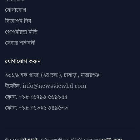
যোগাযোগ
বিজ্ঞাপন দিন
গোপনীয়তা নীতি
সেবার শর্তাবলী
যোগাযোগ করুন
২৩১/৯ হক প্লাজা (২য় তলা), চাষাড়া, নারায়ণঞ্জ।
ইমেইল: info@newsviewbd.com
ফোন: +৮৮ ০১৭৯৪ ৫৬৯৮৫৫
ফোন: +৮৮ ০১৩২৫ ৪৪৯৫৩৩