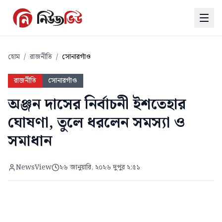
হোম
/
রাজনীতি
/
সোনারগাঁও
রাজনীতি
সোনারগাঁও
অঞ্জন দাসের নির্বাচনী ইশতেহার
ঘোষণা, তুলে ধরলেন সমস্যা ও
সমাধান
NewsView
২৬ জানুয়ারি, ২০২৬ দুপুর ২:৫১