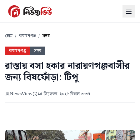
হোম
/
নারায়ণগঞ্জ
/
সদর
নারায়ণগঞ্জ
সদর
রাস্তায় বসা হকার নারায়ণগঞ্জবাসীর
জন্য বিষফোঁড়া: টিপু
NewsView
১৫ ডিসেম্বর, ২০২৫ বিকাল ৩:৩৭