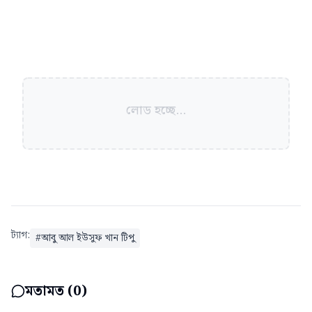
লোড হচ্ছে...
ট্যাগ:
#
আবু আল ইউসুফ খান টিপু
মতামত (
0
)