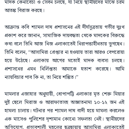
মাদক কেনাবেচা ও সেবন চলছে, যা নিয়ে স্থানীয়দের মাঝে চরম
আতঙ্ক বিরাজ করছে।
আক্রান্ত কবি শ্যামল দাষ প্রশাসনের এই দীর্ঘসূত্রতায় গভীর দুঃখ
প্রকাশ করে জানান, সামাজিক দায়বদ্ধতা থেকে মাদকের বিরুদ্ধে
কথা বলে তিনি আজ নিজ এলাকাতেই নিরাপত্তাহীনতায় ভুগছেন।
তিনি বলেন, “আসামিরা গ্রেপ্তার না হওয়ায় তারা আরও বেপরোয়া
হয়ে উঠেছে। এলাকায় আগের মতোই মাদক ব্যবসা চলছে।
প্রশাসনের এমন নির্লিপ্ততা আমাকে হতাশ করেছে। আমি
ন্যায়বিচার পাব কি না, তা নিয়ে শঙ্কিত।”
মামলার এজাহার অনুযায়ী, ধোপাপট্টি এলাকার মৃত শেরু মিয়ার
দুই ছেলে মিরাজ ও আরাফাতসহ অজ্ঞাতনামা ১০-১২ জন এই
হামলা চালায়। ঘটনার পর শ্যামল দাষ বাদী হয়ে মামলা করলেও
এক মাসেও পুলিশের দৃশ্যমান কোনো সফলতা নেই। স্থানীয়দের
অভিযোগ, প্রভাবশালী মহলের ছত্রছায়ায় আসামিরা এলাকাতেই