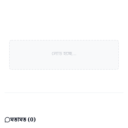
লোড হচ্ছে...
মতামত (
0
)