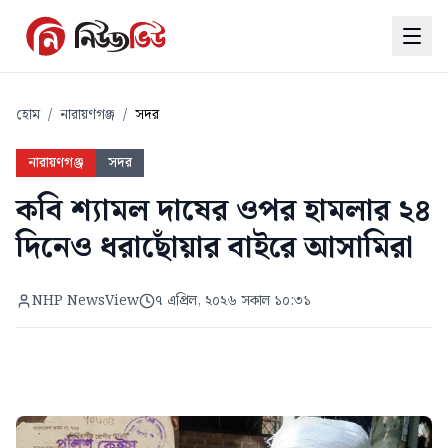
হোম
/
নারায়ণগঞ্জ
/
সদর
নারায়ণগঞ্জ
সদর
কবি শ্যামল দাষের ওপর হামলার ২৪
দিনেও ধরাছোঁয়ার বাইরে আসামিরা
NHP NewsView
৭ এপ্রিল, ২০২৬ সকাল ১০:৩১