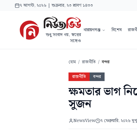
৭ আগস্ট, ২০২৬ | শুক্রবার, ২৩ শ্রাবণ ১৪৩৩
নারায়ণগঞ্জ
বিশেষ
রাজন
শুধু সংবাদ নয়, স্বপ্নের
সঙ্গেও
হোম
/
রাজনীতি
/
বন্দর
রাজনীতি
বন্দর
ক্ষমতার ভাগ নি
সুজন
NewsView
৭ ফেব্রুয়ারি, ২০২৬ দু